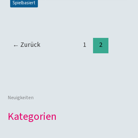
Spielbasiert
←
Zurück
1
2
Neuigkeiten
Kate­go­rien