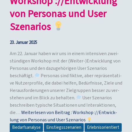
Work­shop :/​/​Ent­wick­lung
von Per­so­nas und User
Szenarios
23. Januar 2025
Am 22. Janu­ar haben wir uns in einem inten­si­ven zwei­
stün­di­gen Work­shop mit der (Weiter-)Entwicklung von
Per­so­nas und den dazu­ge­hö­ri­gen User Sze­na­ri­os
beschäf­tigt.
Per­so­nas sind fik­ti­ve, aber reprä­sen­ta­ti­
ve Nut­zer­pro­fi­le, die dabei hel­fen, Bedürf­nis­se, Zie­le und
Her­aus­for­de­run­gen unse­rer Ziel­grup­pen bes­ser zu ver­
ste­hen und im Blick zu behal­ten.
User Sze­na­ri­os
beschrei­ben typi­sche Situa­tio­nen und Inter­ak­tio­nen,
die…
Wei­ter­le­sen von Bei­trag :
Work­shop :/​/​Ent­wick­
lung von Per­so­nas und User Szenarios
Bedarfsanalyse
Einstiegsszenarien
Erlebnisorientiert