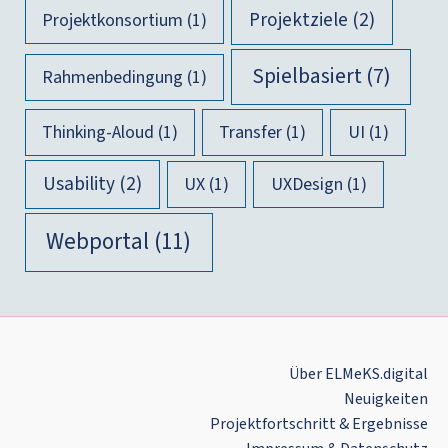
Projektziele
(2)
Projektkonsortium
(1)
Spielbasiert
(7)
Rahmenbedingung
(1)
Thinking-Aloud
(1)
Transfer
(1)
UI
(1)
Usability
(2)
UX
(1)
UXDesign
(1)
Webportal
(11)
Über ELMeKS​.digi​tal
Neu­ig­kei­ten
Pro­jekt­fort­schritt & Ergebnisse