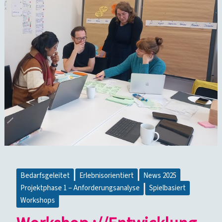
Bedarfsgeleitet
Erlebnisorientiert
News 2025
Projektphase 1 – Anforderungsanalyse
Spielbasiert
Workshops