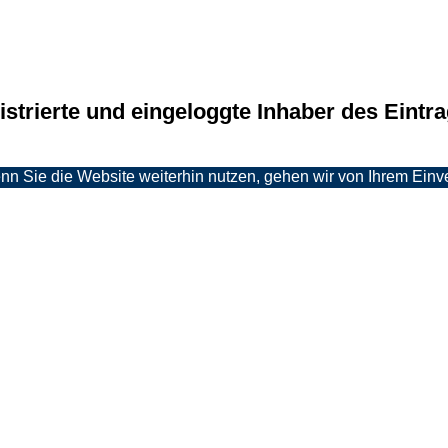
s­trier­te und ein­ge­logg­te Inha­ber des Ein­t
 Sie die Website weiterhin nutzen, gehen wir von Ihrem Einve