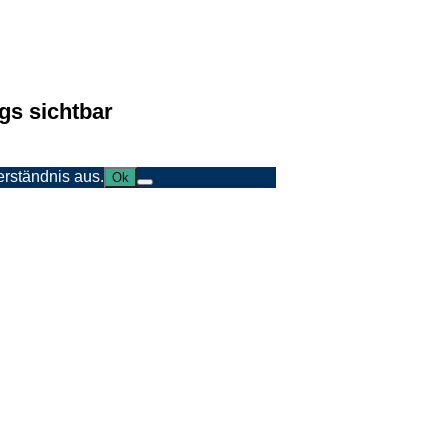
rags sichtbar
rständnis aus.
Ok